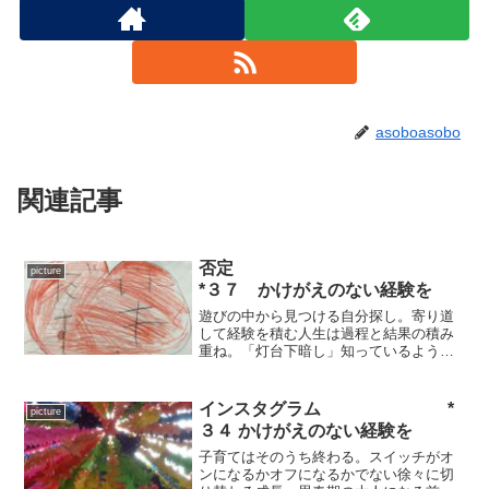
asoboasobo
関連記事
否定
picture
*３７ かけがえのない経験を
遊びの中から見つける自分探し。寄り道
して経験を積む人生は過程と結果の積み
重ね。「灯台下暗し」知っているようで
知らない自分を炙り出すには？あるよう
でない自分の時間に飛び交う会話からヒ
ントを得る。目の前の課題をこなす過程
インスタグラム *
picture
に落ちてる！
３４ かけがえのない経験を
子育てはそのうち終わる。スイッチがオ
ンになるかオフになるかでない徐々に切