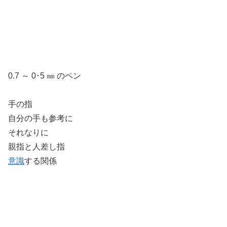
0.7 ～ 0･5 ㎜ のペン
手の指
自分の手も参考に
それなりに
親指と人差し指
意識
する関係