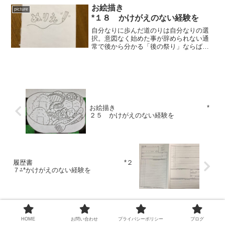
素直な心がかけがえのない環境で育まれ
お絵描き
picture
ますよう。
*１８ かけがえのない経験を
自分なりに歩んだ道のりは自分なりの選
択。意図なく始めた事が辞められない通
常で後から分かる「後の祭り」ならば最
初は分からなくて大丈夫。さすればいつ
も思い残す事なく精一杯頑張るだけで良
いのだと言い訳を胸に行動するのみであ
ります。
お絵描き *
２５ かけがえのない経験を
履歴書 *２
７⁂*かけがえのない経験を
コメント
HOME
お問い合わせ
プライバシーポリシー
ブログ