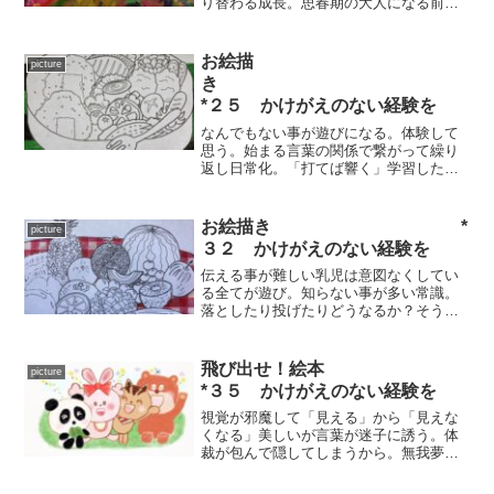
り替わる成長。思春期の大人になる前の
会話には要注意。今日から大人になる訳
でない時期の発言に要注意。自分が育て
た価値観が話す言葉を受け入れて！子孫
お絵描
picture
繁栄を願うなら。
き
*２５ かけがえのない経験を
なんでもない事が遊びになる。体験して
思う。始まる言葉の関係で繋がって繰り
返し日常化。「打てば響く」学習したら
ば次から次。好奇心とともに広がるそれ
から。環境を設定するだけで育つ翼。自
分の色を出してみる。思い出を胸に繰り
お絵描き *
picture
広げる展開が楽しみ！
３２ かけがえのない経験を
伝える事が難しい乳児は意図なくしてい
る全てが遊び。知らない事が多い常識。
落としたり投げたりどうなるか？そうく
るとは知らなかった決まりの多い教育現
場で涙が伴う遊びとは？心を引き裂く
「良い事そうでない事」自分で考えられ
飛び出せ！絵本
picture
る年令まで少しの猶予を！
*３５ かけがえのない経験を
視覚が邪魔して「見える」から「見えな
くなる」美しいが言葉が迷子に誘う。体
裁が包んで隠してしまうから。無我夢中
に追求する気持ちが先行すると浮き上が
る真実に目的が繋がると気づく「体裁」