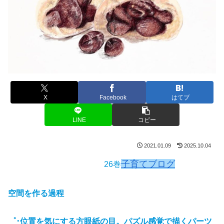
X
Facebook
はてブ
LINE
コピー
2021.01.09
2025.10.04
子育てブログ
26巻
空間を作る過程
゜･
位置を気にする
方眼紙の目
。
パズル
感覚で描くパーツ