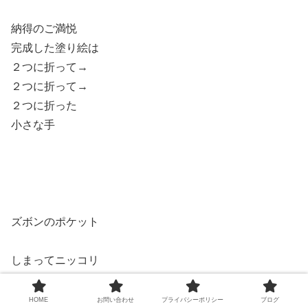
納得のご満悦
完成した塗り絵は
２つに折って→
２つに折って→
２つに折った
小さな手
ズボンのポケット
しまってニッコリ
笑顔をくれて
パタパタパタっ
HOME
お問い合わせ
プライバシーポリシー
ブログ