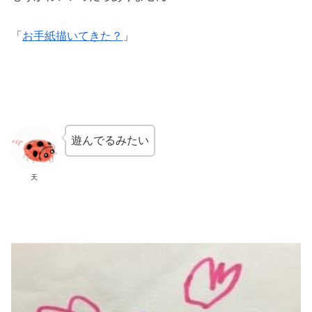
「
お手紙描いてきた？
」
遊んでるみたい
天