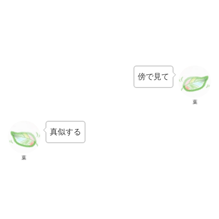
傍で見て
葉
真似する
葉