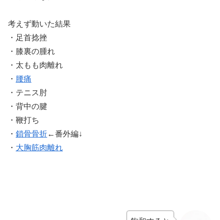
考えず動いた結果
・足首捻挫
・膝裏の腫れ
・太もも肉離れ
・
腰痛
・テニス肘
・背中の腱
・鞭打ち
・
鎖骨骨折
←番外編↓
・
大胸筋肉離れ