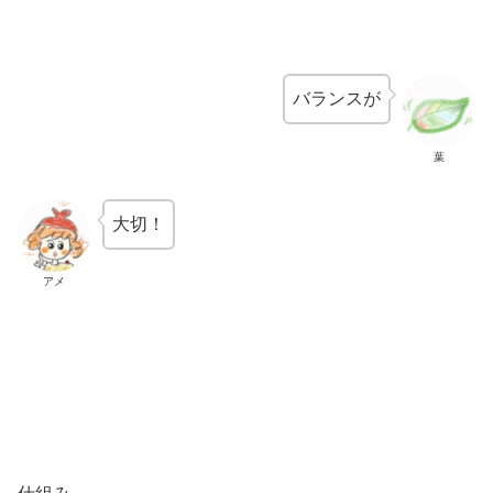
バランスが
葉
大切！
アメ