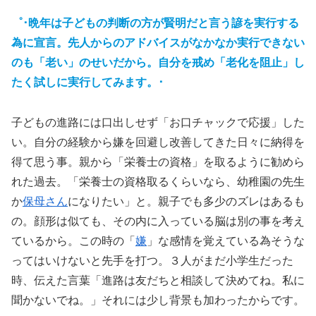
゜･晩年は子どもの判断の方が賢明だと言う諺を実行する
為に宣言。先人からのアドバイスがなかなか実行できない
のも「老い」のせいだから。自分を戒め「老化を阻止」し
たく試しに実行してみます。･
子どもの進路には口出しせず「お口チャックで応援」した
い。自分の経験から嫌を回避し改善してきた日々に納得を
得て思う事。親から「栄養士の資格」を取るように勧めら
れた過去。「栄養士の資格取るくらいなら、幼稚園の先生
か
保母さん
になりたい」と。親子でも多少のズレはあるも
の。顔形は似ても、その内に入っている脳は別の事を考え
ているから。この時の「
嫌
」な感情を覚えている為そうな
ってはいけないと先手を打つ。３人がまだ小学生だった
時、伝えた言葉「進路は友だちと相談して決めてね。私に
聞かないでね。」それには少し背景も加わったからです。