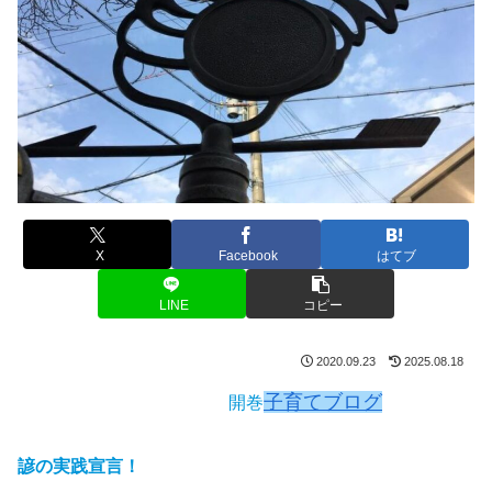
X
Facebook
はてブ
LINE
コピー
2020.09.23
2025.08.18
子育てブログ
開巻
諺の実践宣言！