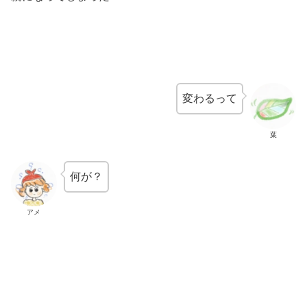
変わるって
葉
何が？
アメ