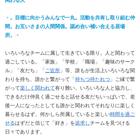
関わる人
・。目標に向かうみんなで一丸。活動を共有し
取り組む仲
間。お互いさまの人間関係。認め合い補い合える居場
所。・
いろいろなチームに属して生きている限り。人と関わって
過ごしている。「家族」「学校」「職場」「趣味のサーク
ル」「友だち」「
ご近所
」等、誰もが生活上いろいろな関
わりを持ち、誰かと繋がって「
持ちつ持たれつ
」ご縁で繋
がって
楽しく関われて
有り難い。いろいろな人と協力し、
できるだけ仲良く過ごせると話せる友だちいっぱいで、老
後一人になったとしても誰かと関われてそれなりに楽しく
暮らせるはず。何かしら所属していると楽しい
時間を過ご
せる
はずだと信じて「好き」を
追求し
チームを見つける
日々であります。