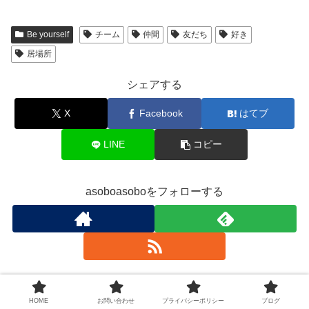
Be yourself
チーム
仲間
友だち
好き
居場所
シェアする
X
Facebook
はてブ
LINE
コピー
asoboasoboをフォローする
asoboasobo
HOME
お問い合わせ
プライバシーポリシー
ブログ